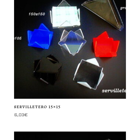
servilletero 15×15
6,03
€