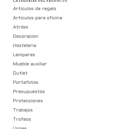
Categorías del producto
Artículos de regalo
Artículos para oficina
Atriles
Decoracion
Hosteleria
Lamparas
Mueble auxiliar
Outlet
Portafotos
Presupuestos
Protecciones
Trabajos
Trofeos
Urnas