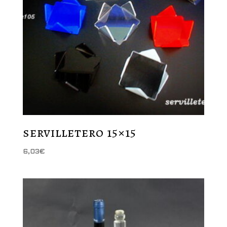
servilletero 15×15
6,03
€