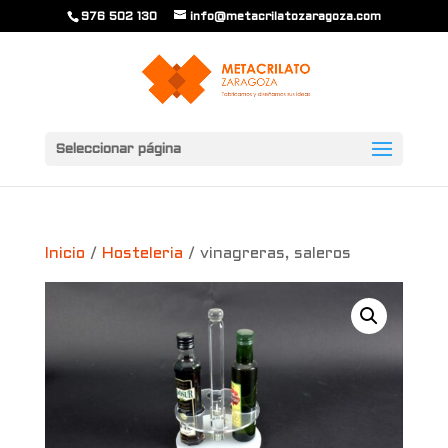
976 502 130
info@metacrilatozaragoza.com
Seleccionar página
Inicio
/
Hosteleria
/ vinagreras, saleros