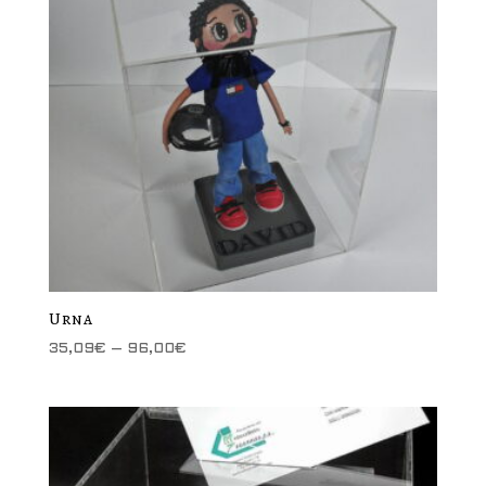
Urna
Price
35,09
€
–
96,00
€
range:
35,09€
through
96,00€