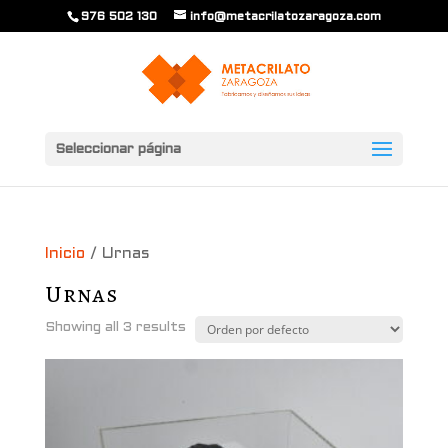
976 502 130
info@metacrilatozaragoza.com
Seleccionar página
Inicio
/ Urnas
Urnas
Showing all 3 results