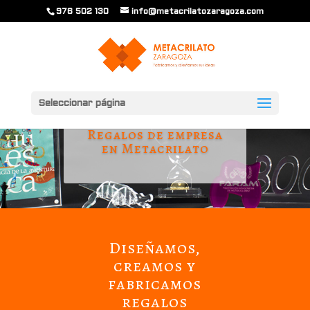
976 502 130
info@metacrilatozaragoza.com
Seleccionar página
Regalos de empresa
en Metacrilato
Diseñamos,
creamos y
fabricamos
regalos