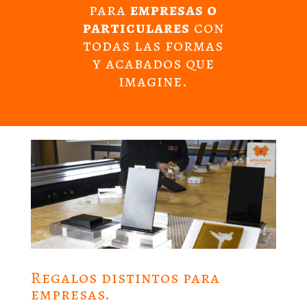
para
empresas o
particulares
con
todas las formas
y acabados que
imagine.
Regalos distintos para
empresas.