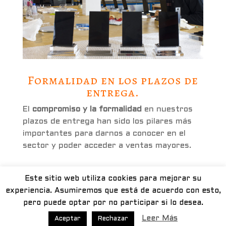
Formalidad en los plazos de
entrega.
El
compromiso y la formalidad
en nuestros
plazos de entrega han sido los pilares más
importantes para darnos a conocer en el
sector y poder acceder a ventas mayores.
Este sitio web utiliza cookies para mejorar su
METACRILATO ZARAGOZA - Calle Guara, 11
experiencia. Asumiremos que está de acuerdo con esto,
(Pol Ind Valdeconsejo) - 50410 Cuarte de
pero puede optar por no participar si lo desea.
Huerva, Zaragoza. Tel. 976 50 21 30 -
Leer Más
Aceptar
Rechazar