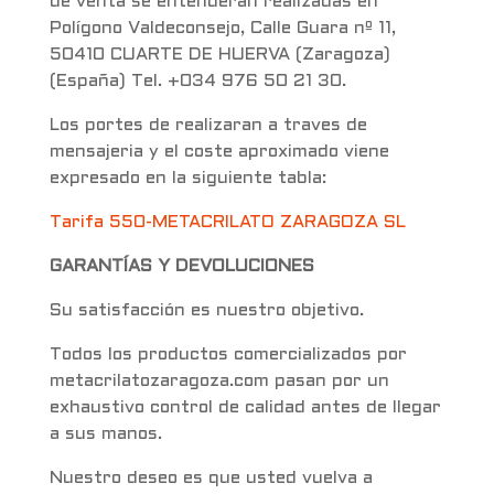
de venta se entenderán realizadas en
Polígono Valdeconsejo, Calle Guara nº 11,
50410 CUARTE DE HUERVA (Zaragoza)
(España) Tel. +034 976 50 21 30.
Los portes de realizaran a traves de
mensajeria y el coste aproximado viene
expresado en la siguiente tabla:
Tarifa 550-METACRILATO ZARAGOZA SL
GARANTÍAS Y DEVOLUCIONES
Su satisfacción es nuestro objetivo.
Todos los productos comercializados por
metacrilatozaragoza.com pasan por un
exhaustivo control de calidad antes de llegar
a sus manos.
Nuestro deseo es que usted vuelva a