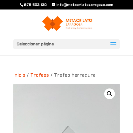
976 502 130
info@metacrilatozaragoza.com
Seleccionar página
Inicio
/
Trofeos
/ Trofeo herradura