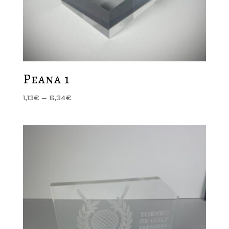
Peana 1
Price
1,13
€
–
6,34
€
range:
1,13€
through
6,34€