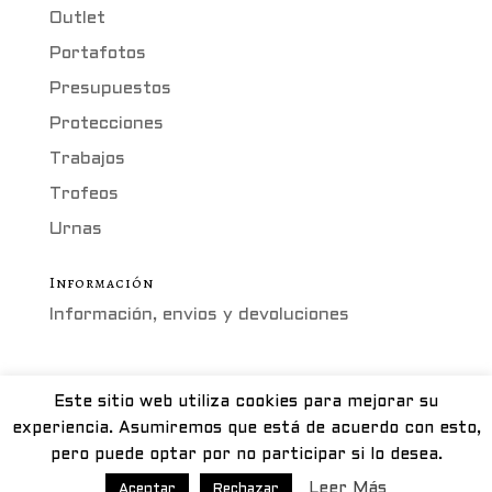
Outlet
Portafotos
Presupuestos
Protecciones
Trabajos
Trofeos
Urnas
Información
Información, envios y devoluciones
Este sitio web utiliza cookies para mejorar su
METACRILATO ZARAGOZA - Calle Guara, 11
experiencia. Asumiremos que está de acuerdo con esto,
(Pol Ind Valdeconsejo) - 50410 Cuarte de
pero puede optar por no participar si lo desea.
Huerva, Zaragoza. Tel. 976 50 21 30 -
Leer Más
Aceptar
Rechazar