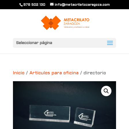
976 502 130
info@metacrilatozaragoza.com
Seleccionar página
Inicio
/
Artículos para oficina
/ directorio