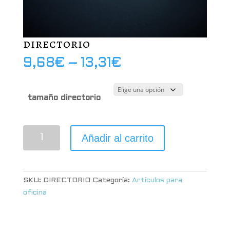
directorio
Price
9,68
€
–
13,31
€
range:
9,68€
through
tamaño directorio
13,31€
directorio
Añadir al carrito
cantidad
SKU:
DIRECTORIO
Categoría:
Artículos para
oficina