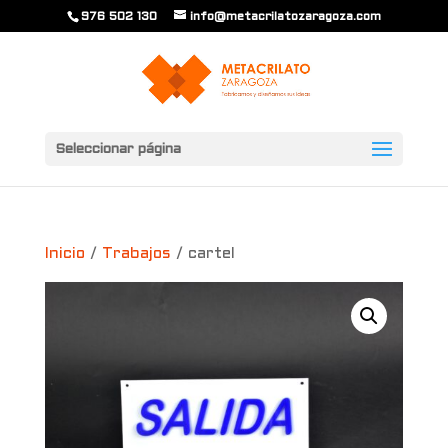
976 502 130
info@metacrilatozaragoza.com
Seleccionar página
Inicio
/
Trabajos
/ cartel