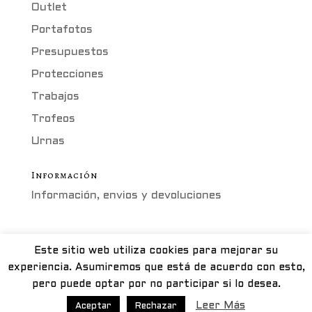
Outlet
Portafotos
Presupuestos
Protecciones
Trabajos
Trofeos
Urnas
Información
Información, envios y devoluciones
Este sitio web utiliza cookies para mejorar su
METACRILATO ZARAGOZA - Calle Guara, 11
experiencia. Asumiremos que está de acuerdo con esto,
(Pol Ind Valdeconsejo) - 50410 Cuarte de
pero puede optar por no participar si lo desea.
Huerva, Zaragoza. Tel. 976 50 21 30 -
Leer Más
Aceptar
Rechazar