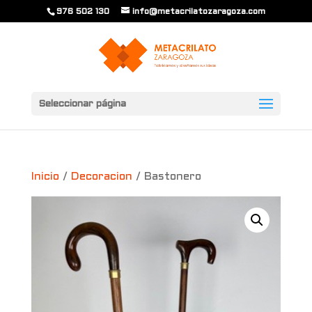
976 502 130
info@metacrilatozaragoza.com
Seleccionar página
Inicio
/
Decoracion
/ Bastonero