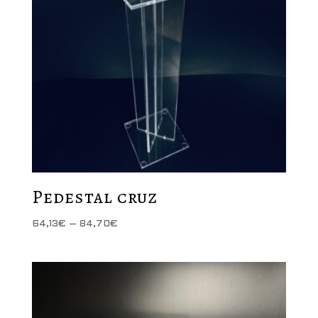
Pedestal cruz
Price
64,13
€
–
84,70
€
range:
64,13€
through
84,70€