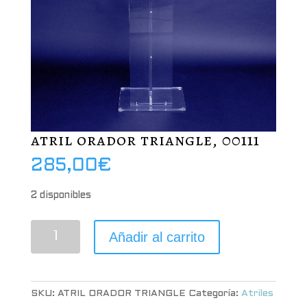
atril orador triangle, 00111
285,00
€
2 disponibles
atril
Añadir al carrito
orador
triangle,
00111
cantidad
SKU:
ATRIL ORADOR TRIANGLE
Categoría:
Atriles