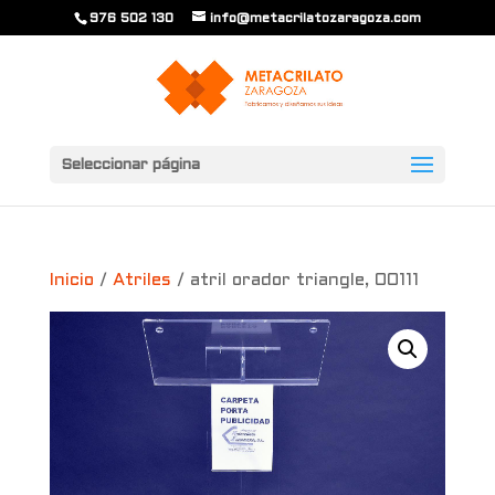
976 502 130
info@metacrilatozaragoza.com
Seleccionar página
Inicio
/
Atriles
/ atril orador triangle, 00111